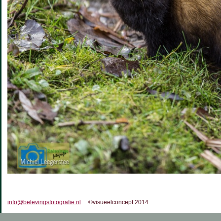
info@belevingsfotografie.nl
©visueelconcept 2014