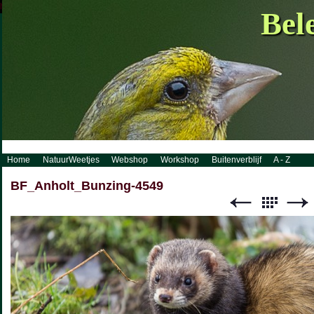
http://www.visueelconcept.nl/sitemap.xml.gz
Bel
Home
NatuurWeetjes
Webshop
Workshop
Buitenverblijf
A - Z
BF_Anholt_Bunzing-4549