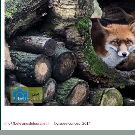
info@belevingsfotografie.nl
©visueelconcept 2014