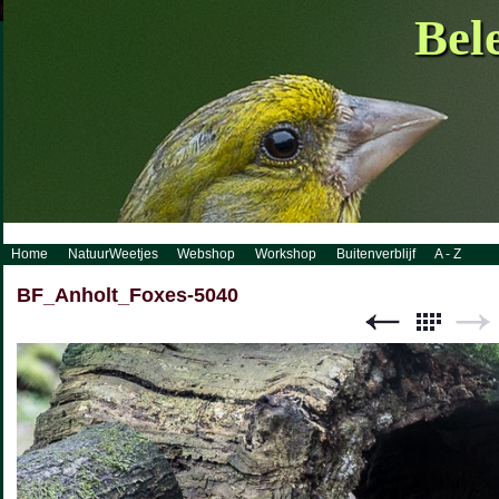
http://www.visueelconcept.nl/sitemap.xml.gz
Bel
Home
NatuurWeetjes
Webshop
Workshop
Buitenverblijf
A - Z
BF_Anholt_Foxes-5040