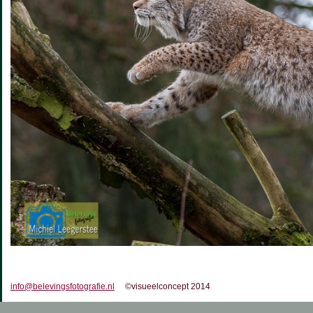
info@belevingsfotografie.nl
©visueelconcept 2014