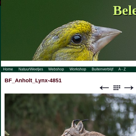
http://www.visueelconcept.nl/sitemap.xml.gz
Bel
Home
NatuurWeetjes
Webshop
Workshop
Buitenverblijf
A - Z
BF_Anholt_Lynx-4851