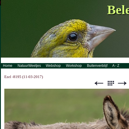
http://www.visueelconcept.nl/sitemap.xml.gz
Bel
Home
NatuurWeetjes
Webshop
Workshop
Buitenverblijf
A - Z
Ezel -8195 (11-03-2017)