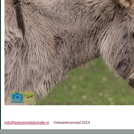
info@belevingsfotografie.nl
©visueelconcept 2014