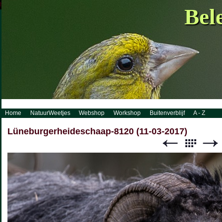
http://www.visueelconcept.nl/sitemap.xml.gz
Bel
Home
NatuurWeetjes
Webshop
Workshop
Buitenverblijf
A - Z
Lüneburgerheideschaap-8120 (11-03-2017)