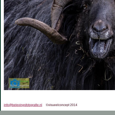
info@belevingsfotografie.nl
©visueelconcept 2014