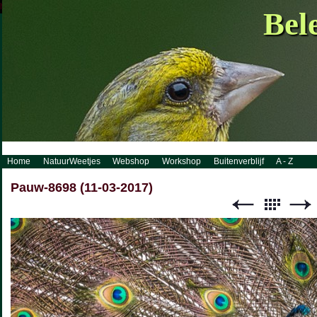
http://www.visueelconcept.nl/sitemap.xml.gz
Bel
Home
NatuurWeetjes
Webshop
Workshop
Buitenverblijf
A - Z
Pauw-8698 (11-03-2017)