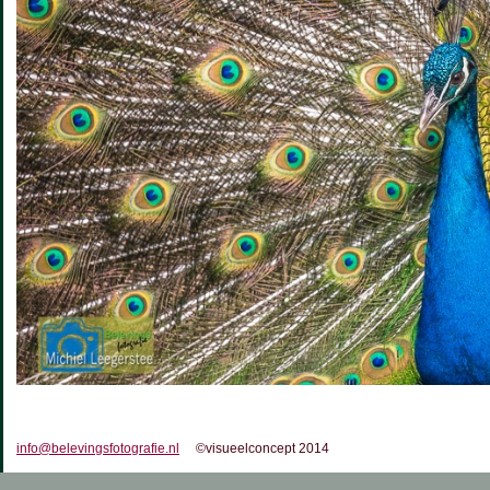
info@belevingsfotografie.nl
©visueelconcept 2014