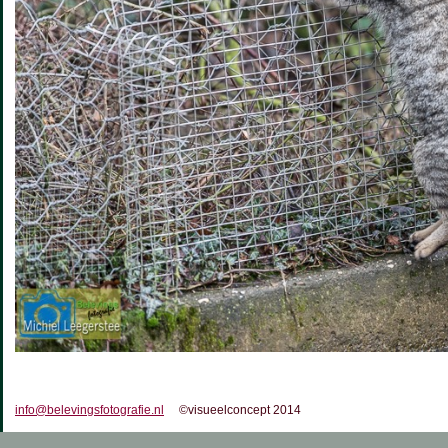
info@belevingsfotografie.nl
©visueelconcept 2014