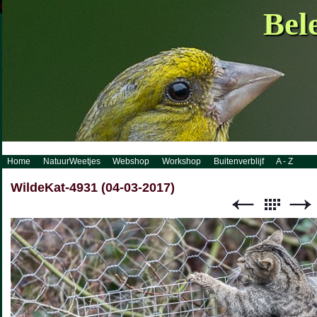
http://www.visueelconcept.nl/sitemap.xml.gz
Bel
Home
NatuurWeetjes
Webshop
Workshop
Buitenverblijf
A - Z
WildeKat-4931 (04-03-2017)