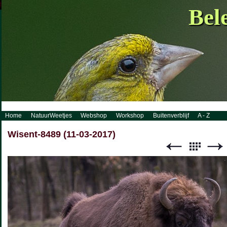
http://www.visueelconcept.nl/sitemap.xml.gz
Bel
Home
NatuurWeetjes
Webshop
Workshop
Buitenverblijf
A - Z
Wisent-8489 (11-03-2017)