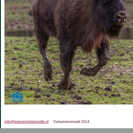
info@belevingsfotografie.nl
©visueelconcept 2014