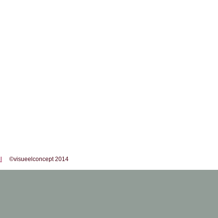
l
©visueelconcept 2014