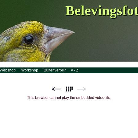
Belevingsfo
Webshop
Workshop
Buitenverblijf
A - Z
This browser cannot play the embedded video file.