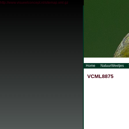
http://www.visueelconcept.nl/sitemap.xml.gz
Home
NatuurWeetjes
VCML8875