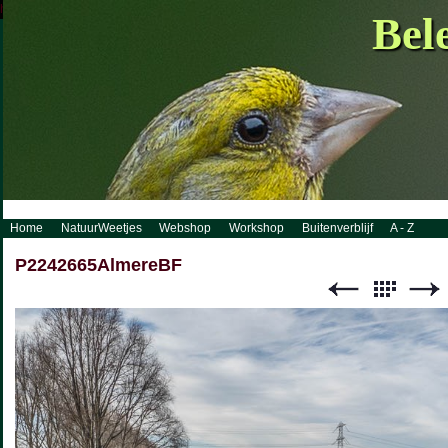
http://www.visueelconcept.nl/sitemap.xml.gz
Bel
Home
NatuurWeetjes
Webshop
Workshop
Buitenverblijf
A - Z
P2242665AlmereBF