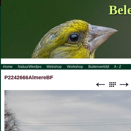
http://www.visueelconcept.nl/sitemap.xml.gz
Bel
Home
NatuurWeetjes
Webshop
Workshop
Buitenverblijf
A - Z
P2242666AlmereBF