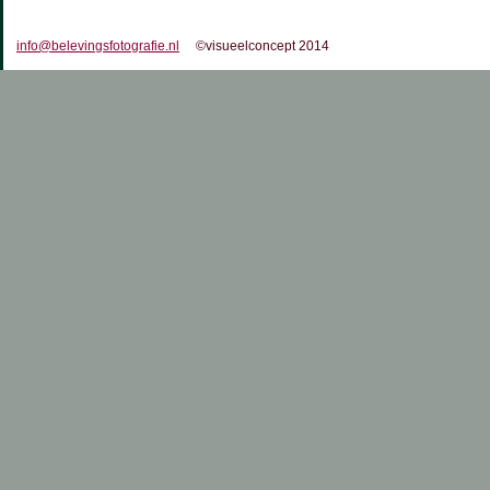
info@belevingsfotografie.nl
©visueelconcept 2014