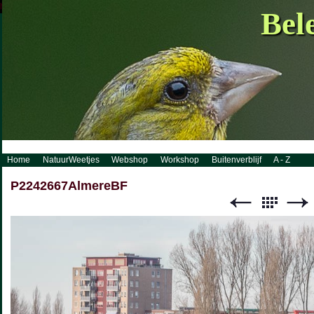
http://www.visueelconcept.nl/sitemap.xml.gz
Bel
Home
NatuurWeetjes
Webshop
Workshop
Buitenverblijf
A - Z
P2242667AlmereBF