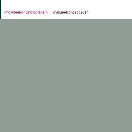
info@belevingsfotografie.nl
©visueelconcept 2014