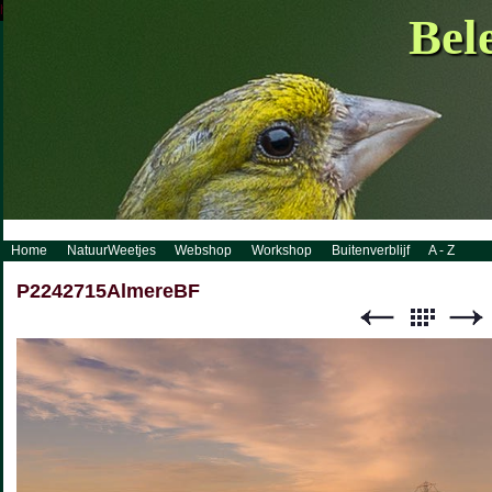
http://www.visueelconcept.nl/sitemap.xml.gz
Bel
Home
NatuurWeetjes
Webshop
Workshop
Buitenverblijf
A - Z
P2242715AlmereBF