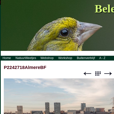
http://www.visueelconcept.nl/sitemap.xml.gz
Bel
Home
NatuurWeetjes
Webshop
Workshop
Buitenverblijf
A - Z
P2242718AlmereBF