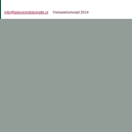
info@belevingsfotografie.nl
©visueelconcept 2014