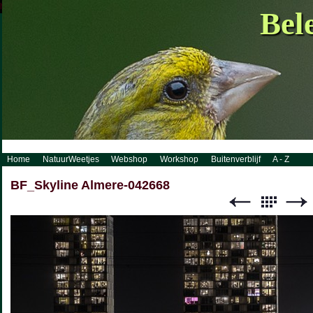
http://www.visueelconcept.nl/sitemap.xml.gz
Bel
Home
NatuurWeetjes
Webshop
Workshop
Buitenverblijf
A - Z
BF_Skyline Almere-042668