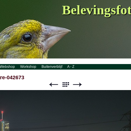
Belevingsfo
Webshop
Workshop
Buitenverblijf
A - Z
re-042673