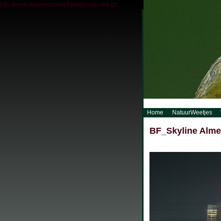
http://www.visueelconcept.nl/sitemap.xml.gz
Home
NatuurWeetjes
BF_Skyline Alme