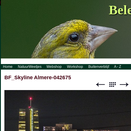
http://www.visueelconcept.nl/sitemap.xml.gz
Bel
Home
NatuurWeetjes
Webshop
Workshop
Buitenverblijf
A - Z
BF_Skyline Almere-042675