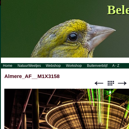
http://www.visueelconcept.nl/sitemap.xml.gz
Bel
Home
NatuurWeetjes
Webshop
Workshop
Buitenverblijf
A - Z
Almere_AF__M1X3158