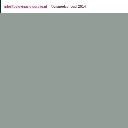
info@belevingsfotografie.nl
©visueelconcept 2014