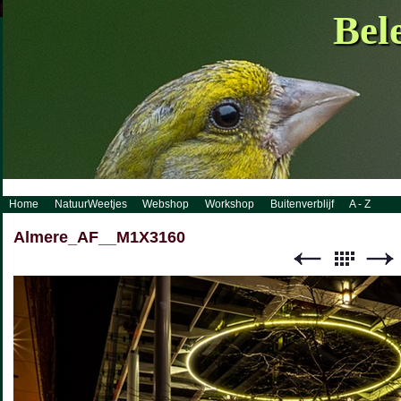
http://www.visueelconcept.nl/sitemap.xml.gz
Bel
Home
NatuurWeetjes
Webshop
Workshop
Buitenverblijf
A - Z
Almere_AF__M1X3160