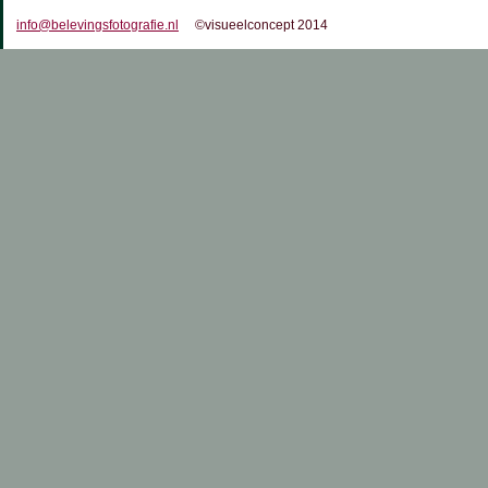
info@belevingsfotografie.nl
©visueelconcept 2014