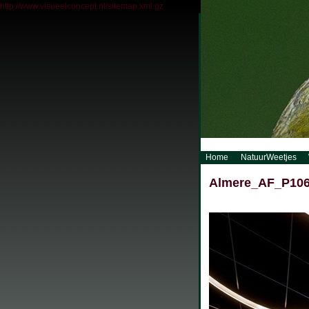
http://www.visueelconcept.nl/sitemap.xml.gz
Home
NatuurWeetjes
Almere_AF_P10