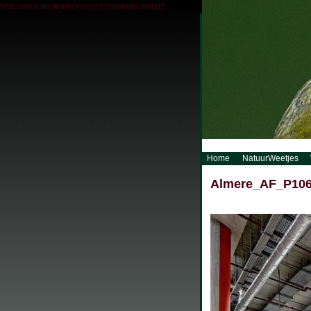
http://www.visueelconcept.nl/sitemap.xml.gz
Home
NatuurWeetjes
Almere_AF_P106