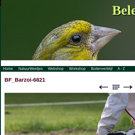
http://www.visueelconcept.nl/sitemap.xml.gz
Bel
Home
NatuurWeetjes
Webshop
Workshop
Buitenverblijf
A - Z
BF_Barzoi-6821