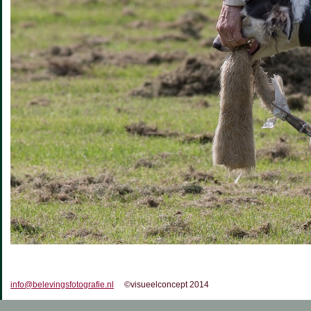
info@belevingsfotografie.nl
©visueelconcept 2014