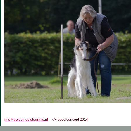
info@belevingsfotografie.nl
©visueelconcept 2014