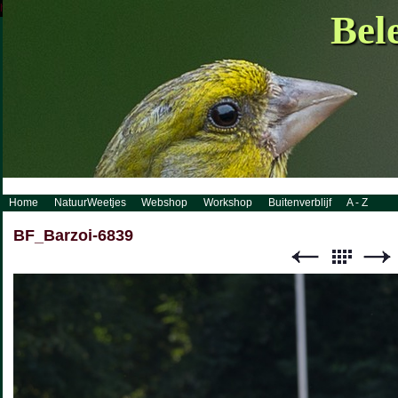
http://www.visueelconcept.nl/sitemap.xml.gz
Bel
Home
NatuurWeetjes
Webshop
Workshop
Buitenverblijf
A - Z
BF_Barzoi-6839