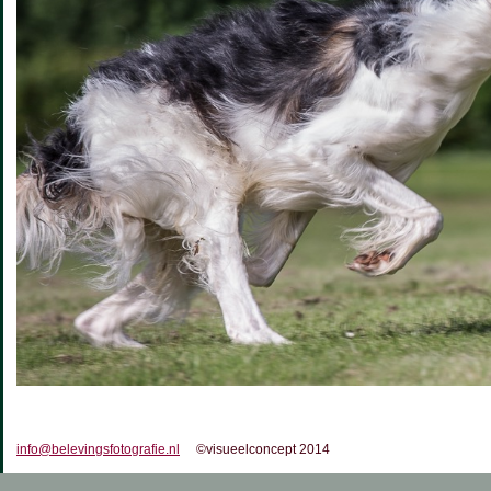
info@belevingsfotografie.nl
©visueelconcept 2014