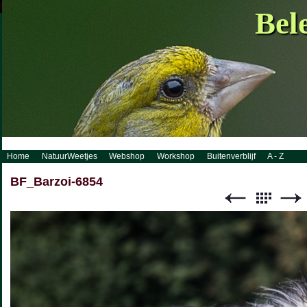
http://www.visueelconcept.nl/sitemap.xml.gz
Bel
Home
NatuurWeetjes
Webshop
Workshop
Buitenverblijf
A - Z
BF_Barzoi-6854