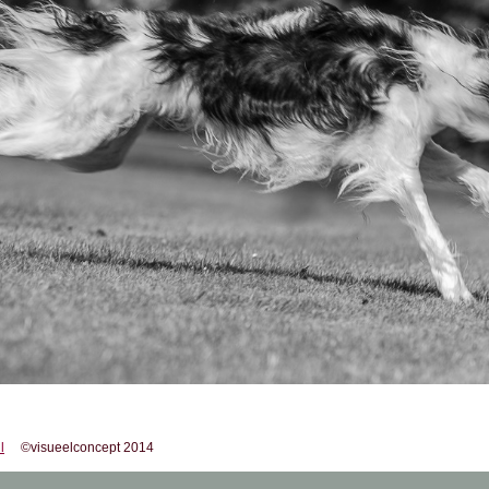
l
©visueelconcept 2014