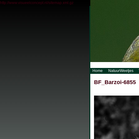
http://www.visueelconcept.nl/sitemap.xml.gz
Home
NatuurWeetjes
BF_Barzoi-6855