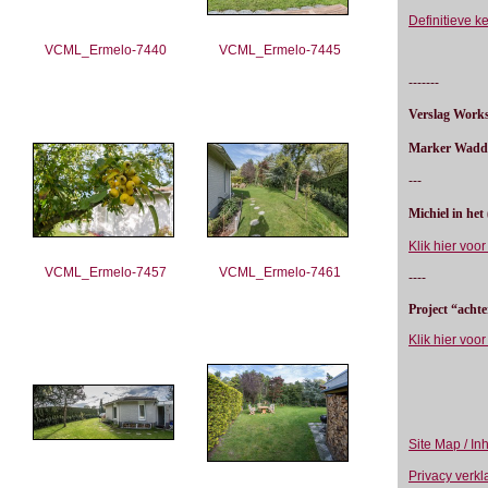
Definitieve k
VCML_Ermelo-7440
VCML_Ermelo-7445
-------
Verslag Works
Marker Wadd
---
Michiel in het
Klik hier voor
VCML_Ermelo-7457
VCML_Ermelo-7461
----
Project “achte
Klik hier voo
Site Map / In
Privacy verkl