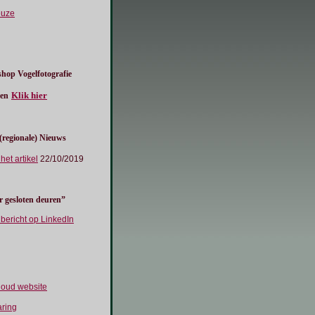
euze
hop Vogelfotografie
Klik hier
en
 (regionale) Nieuws
 het artikel
22/10/2019
r gesloten deuren”
r bericht op LinkedIn
houd website
aring