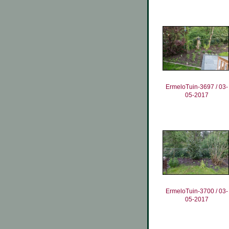
ErmeloTuin-3697 / 03-
05-2017
ErmeloTuin-3700 / 03-
05-2017