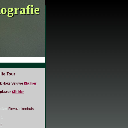
tografie
life Tour
rk Hoge Veluwe
Klik hier
plasse
n
Klik hier
torium Flevoziekenhuis
 1
 2