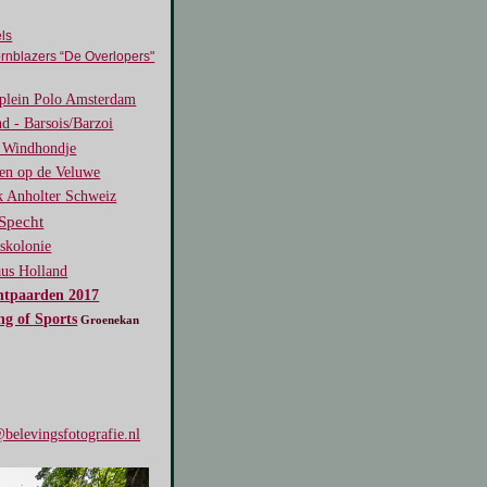
ls
rnblazers “De Overlopers"
lein Polo Amsterdam
d - Barsois/Barzoi
s Windhondje
ten op de Veluwe
k Anholter Schweiz
Specht
skolonie
aus Holland
htpaarden 2017
ng of Sports
Groenekan
belevingsfotografie.nl