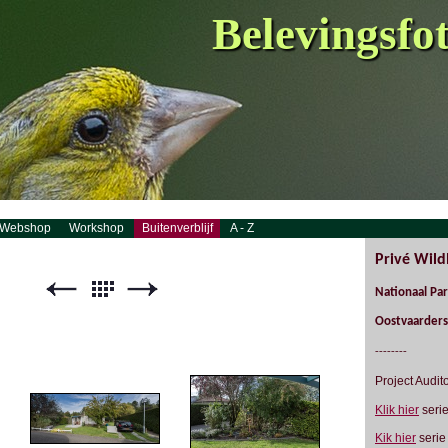
Belevingsfo
Webshop
Workshop
Buitenverblijf
A - Z
Privé Wild
Nationaal Pa
Oostvaarders
--------
Project Audi
Klik hier
serie
Kik hier
serie