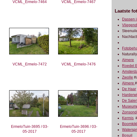
VCML_Ermelo-7464
VCML_Ermelo-7467
Laatste fo
Dassen i
Vliegend
Steenuil
Nachtact
Fotobeha
Naturall
Almere
VCML_Ermelo-7472
VCML_Ermelo-7476
Roedel E
Amsterd
Zwolle
#a
Almere
#
De Haar
Harderwi
De Sale
Museump
Zonsond
Kermis
#
Boomkik
ErmeloTuin-3695 / 03-
ErmeloTuin-3696 / 03-
Watersp
05-2017
05-2017
Bosuil