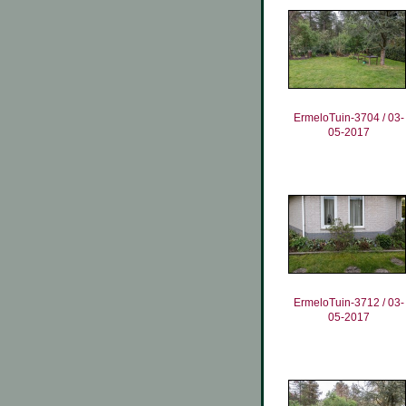
ErmeloTuin-3704 / 03-
05-2017
ErmeloTuin-3712 / 03-
05-2017