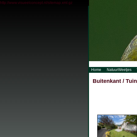
http://www.visueelconcept.nl/sitemap.xml.gz
Home
NatuurWeetjes
Buitenkant / Tuin