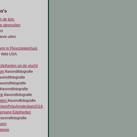
to's
n de tuin
e steenuilen
en
ieve uilen
ng in Flevoziekenhuis
y Wild USA
delherten op de vlucht
am
#avondfotografie
vondfotografie
avondfotografie
#avondfotografie
jk
#avondfotografie
ntein
#avondfotografie
leinPoloAmsterdam2018
ergang Edelherten
avondfotografie
kers
reeuw