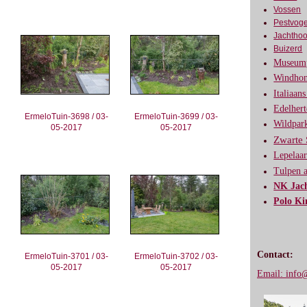
Vossen
Pestvoge
Jachthoo
Buizerd
Museump
Windhon
Italiaan
Edelher
ErmeloTuin-3698 / 03-
ErmeloTuin-3699 / 03-
Wildpar
05-2017
05-2017
Zwarte 
Lepelaar
Tulpen 
NK Jac
Polo Ki
Contact:
ErmeloTuin-3701 / 03-
ErmeloTuin-3702 / 03-
05-2017
05-2017
Email: info@