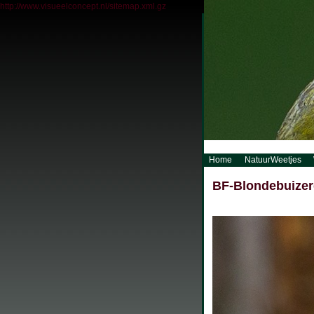
http://www.visueelconcept.nl/sitemap.xml.gz
Home
NatuurWeetjes
BF-Blondebuizer