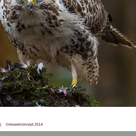
l
©visueelconcept 2014