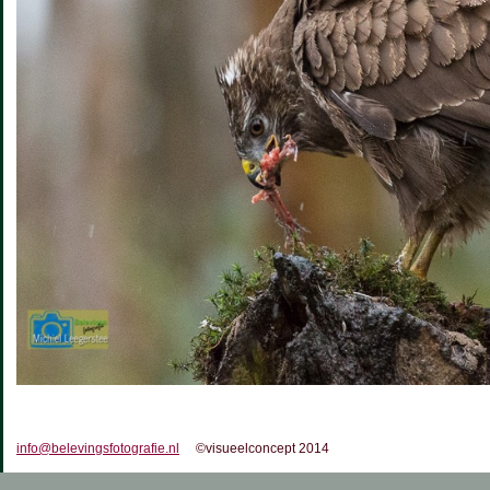
info@belevingsfotografie.nl
©visueelconcept 2014