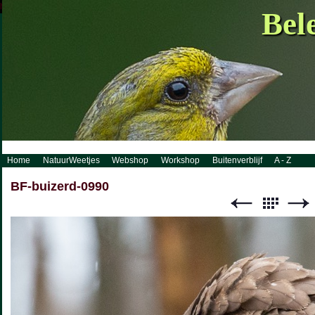
http://www.visueelconcept.nl/sitemap.xml.gz
Bel
Home
NatuurWeetjes
Webshop
Workshop
Buitenverblijf
A - Z
BF-buizerd-0990