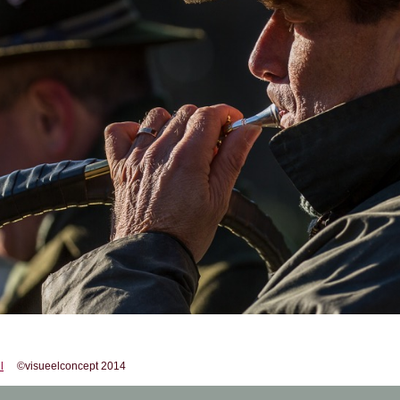
l
©visueelconcept 2014