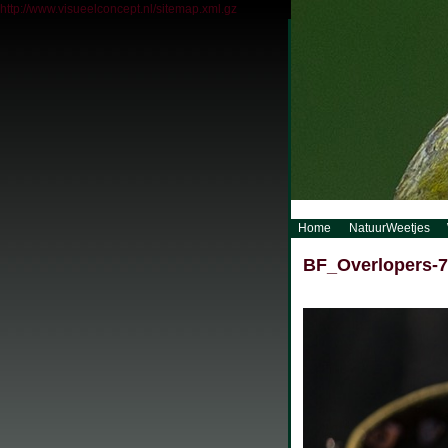
http://www.visueelconcept.nl/sitemap.xml.gz
Home
NatuurWeetjes
BF_Overlopers-