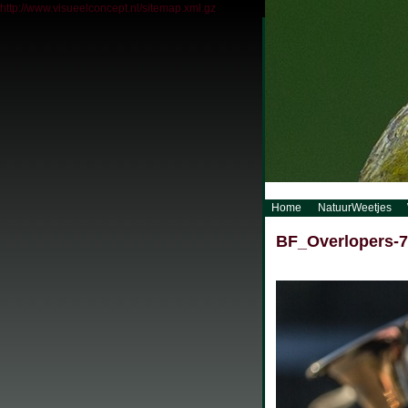
http://www.visueelconcept.nl/sitemap.xml.gz
Home
NatuurWeetjes
BF_Overlopers-