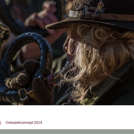
l
©visueelconcept 2014