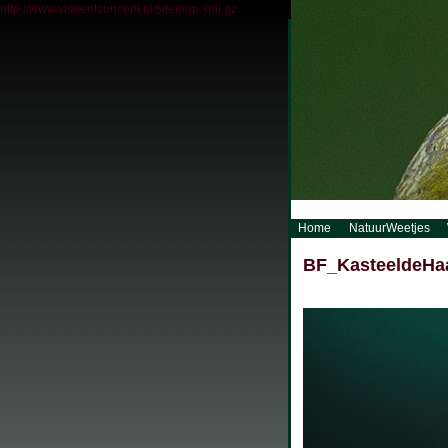
http://www.visueelconcept.nl/sitemap.xml.gz
Home
NatuurWeetjes
BF_KasteeldeHa