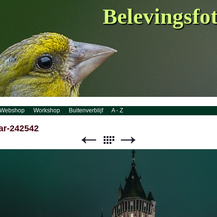
Belevingsfo
Webshop
Workshop
Buitenverblijf
A - Z
ar-242542