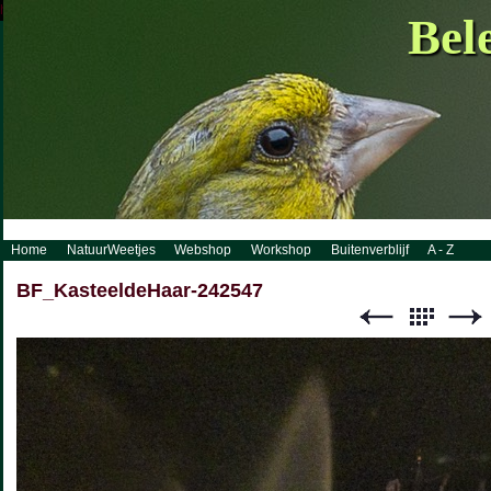
http://www.visueelconcept.nl/sitemap.xml.gz
Bel
Home
NatuurWeetjes
Webshop
Workshop
Buitenverblijf
A - Z
BF_KasteeldeHaar-242547