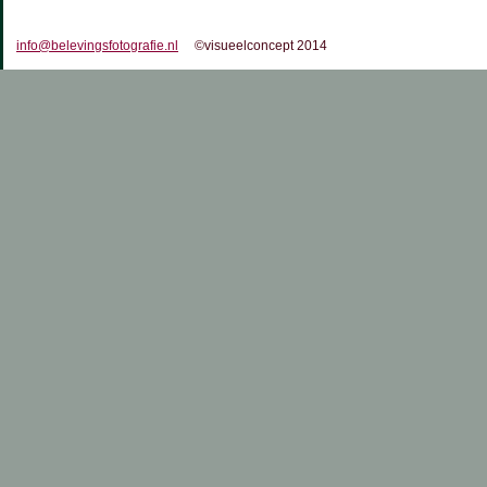
info@belevingsfotografie.nl
©visueelconcept 2014