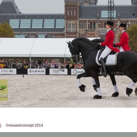
l
©visueelconcept 2014