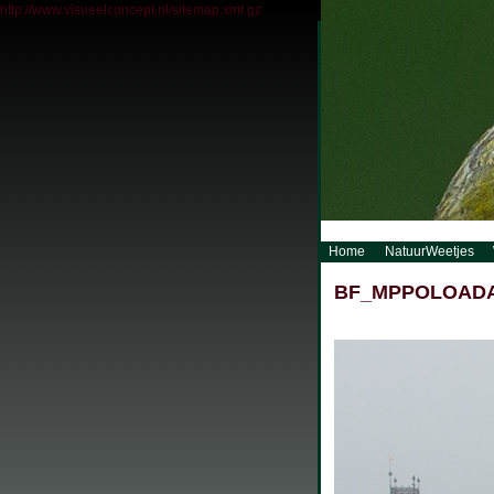
http://www.visueelconcept.nl/sitemap.xml.gz
Home
NatuurWeetjes
BF_MPPOLOADA