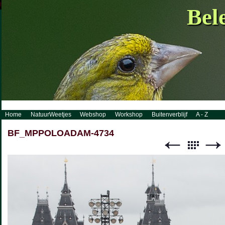
http://www.visueelconcept.nl/sitemap.xml.gz
Bel
Home
NatuurWeetjes
Webshop
Workshop
Buitenverblijf
A - Z
BF_MPPOLOADAM-4734