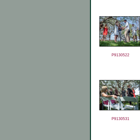
P9130522
P9130531