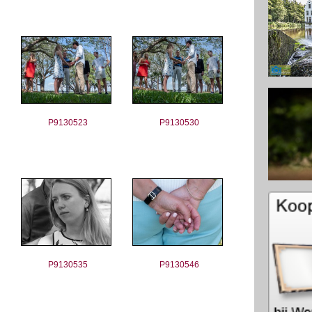
P9130523
P9130530
P9130535
P9130546