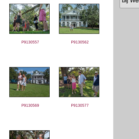
P9130557
P9130562
P9130569
P9130577