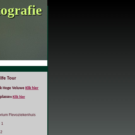
tografie
life Tour
rk Hoge Veluwe
Klik hier
plasse
n
Klik hier
torium Flevoziekenhuis
 1
 2