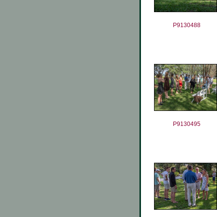
P9130488
P9130495