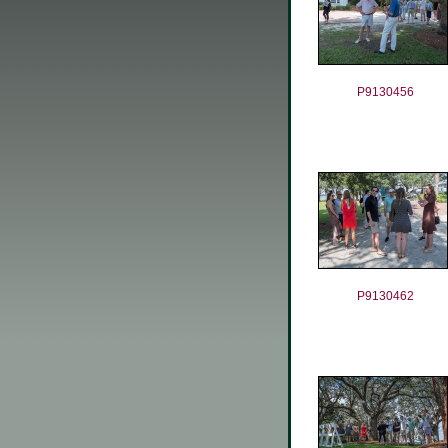
P9130456
P9130462