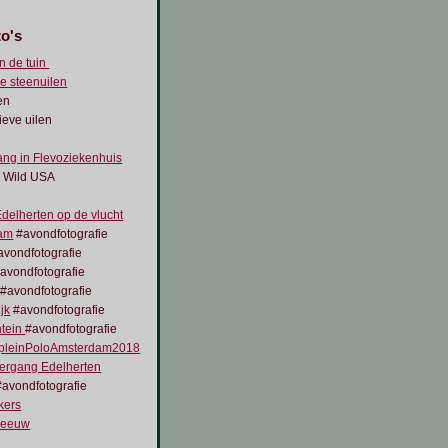
to's
n de tuin
e steenuilen
en
ieve uilen
ng in Flevoziekenhuis
y Wild USA
delherten op de vlucht
am
#avondfotografie
vondfotografie
avondfotografie
#avondfotografie
jk
#avondfotografie
ntein
#avondfotografie
leinPoloAmsterdam2018
ergang Edelherten
avondfotografie
kers
reeuw