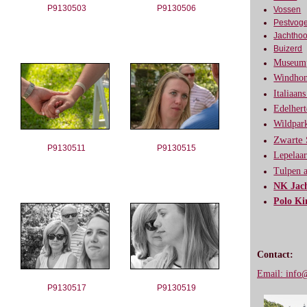
P9130503
P9130506
Vossen
Pestvoge
Jachthoo
Buizerd
Museump
Windhon
Italiaan
Edelher
Wildpar
Zwarte 
P9130511
P9130515
Lepelaar
Tulpen 
NK Jac
Polo Ki
Contact:
Email: info@
P9130517
P9130519