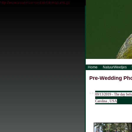
http://www.visueelconcept.nl/sitemap.xml.gz
Home
NatuurWeetjes
Pre-Wedding Pho
09/13/2019 - The day befo
Carolina , USA