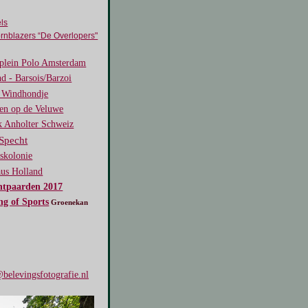
ls
rnblazers “De Overlopers"
lein Polo Amsterdam
d - Barsois/Barzoi
s Windhondje
ten op de Veluwe
k Anholter Schweiz
Specht
skolonie
aus Holland
htpaarden 2017
ng of Sports
Groenekan
belevingsfotografie.nl