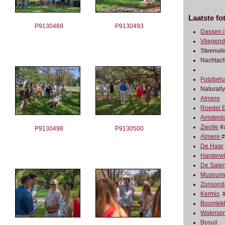
Laatste fo
P9130489
P9130493
Dassen i
Vliegend
Steenuil
Nachtact
Fotobeha
Naturall
Almere
Roedel E
Amsterd
Zwolle
#a
P9130498
P9130500
Almere
#
De Haar
Harderwi
De Sale
Museump
Zonsond
Kermis
#
Boomkik
Watersp
Bosuil