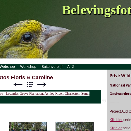
Belevingsfo
Webshop
Workshop
Buitenverblijf
A - Z
Privé Wild
tos Floris & Caroline
Nationaal Pa
re - Lowndes Grove Plantation, Ashley River, Charleston, South
Oostvaarders
--------
Project Audi
Klik hier
serie
Kik hier
serie