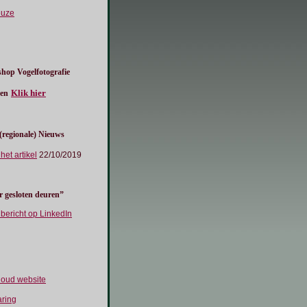
euze
hop Vogelfotografie
Klik hier
en
 (regionale) Nieuws
 het artikel
22/10/2019
r gesloten deuren”
r bericht op LinkedIn
houd website
aring