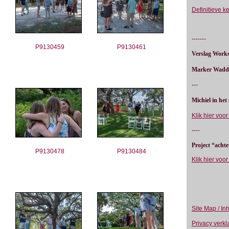
Definitieve k
-------
P9130459
P9130461
Verslag Works
Marker Wadd
---
Michiel in het
Klik hier voor
----
Project “achte
P9130478
P9130484
Klik hier voo
Site Map / In
Privacy verkl