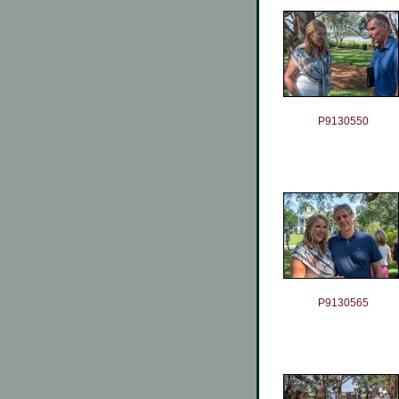
P9130550
P9130565