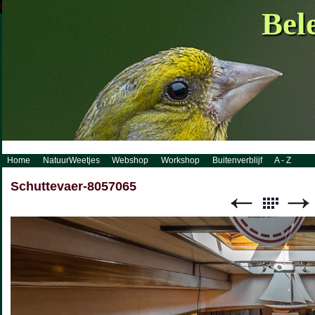
http://www.visueelconcept.nl/sitemap.xml.gz
Bel
Home
NatuurWeetjes
Webshop
Workshop
Buitenverblijf
A - Z
Schuttevaer-8057065