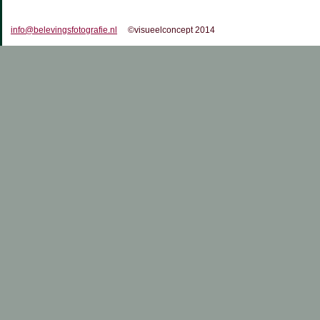
info@belevingsfotografie.nl
©visueelconcept 2014