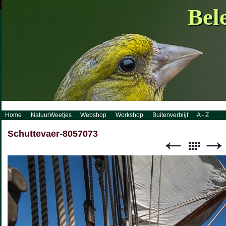
http://www.visueelconcept.nl/sitemap.xml.gz
Bel
Home
NatuurWeetjes
Webshop
Workshop
Buitenverblijf
A - Z
Schuttevaer-8057073