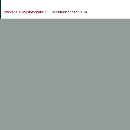
info@belevingsfotografie.nl
©visueelconcept 2014